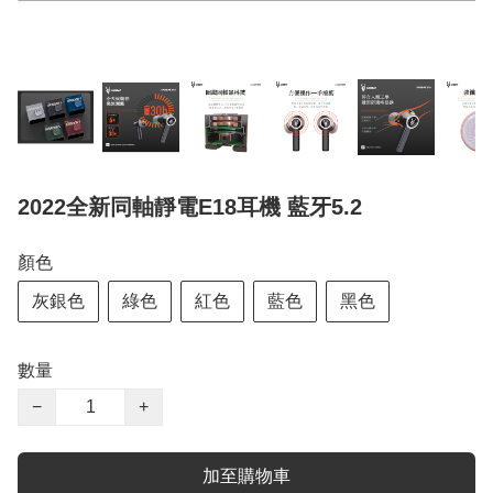
2022全新同軸靜電E18耳機 藍牙5.2
顏色
灰銀色
綠色
紅色
藍色
黑色
數量
−
+
加至購物車