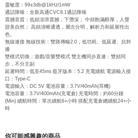
靈敏度：99±3db@1kHz/1mW
通話降噪：全新高通CVC8.1通話降噪
震撼音質：低頻澎湃震撼，下潛深； 中頻飽滿醇厚，人聲
甜美自然； 高頻清晰通透，層次分明，解析力和延展性出
色。
無線連接 無線技術：雙路傳輸2.0，低功耗、低延遲、抗幹
擾
雙模式切換：遊戲/音樂雙模式 雙主機同步直連：雙頻同
步，不分主副
延遲時間：低至45ms 藍牙版本：5.2 充電續航 電源輸入接
口：Type-C
電源輸入：DC 5V 電池容量：3.7V/40mAh(耳機)
電池容量：3.7V/400mAh(充電倉) 充電時間：約60分鐘
(Min) 續航時間：單次續航6+小時 搭配充電倉總續航24+小
時
你可能感興趣的商品