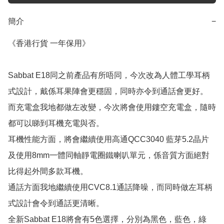
簡介
−
《香港行貨 一年保用》

Sabbat E18同之前產品有所唔同，今次改為人體工學耳柄
式設計，戴係耳果陣會更穩固，同時亦令到通話會更好。

而充電盒我地都做左改變，今次將會使用鏤空充電盒，隨時
都可以睇到耳機充電與否。

耳機性能方面，將會繼續使用高通QCC3040 藍芽5.2晶片
及使用8mm一體同軸靜電圈鐵喇叭單元，係音質方面絕對
比得起外間多款耳機。

通話方面我地繼續使用CVC8.1通話降噪，而同時做左耳柄
式設計會令到通話更清晰。

全新Sabbat E18將會有5色選擇，分別為黑色，藍色，綠