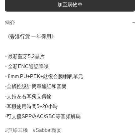
加至購物車
簡介
−
《香港行貨 一年保用》

- 最新藍牙5.2晶片

- 全新ENC通話降噪

- 8mm PU+PEK+鈦復合膜喇叭單元

-全觸控設計簡單通話和音樂

-支持左右耳獨立傳輸

-耳機使用時間5+20小時

-可支援SPP/AAC/SBC等音頻解碼
無線耳機
Sabbat魔宴