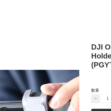
DJI 
Hol
(PGY
數量
−