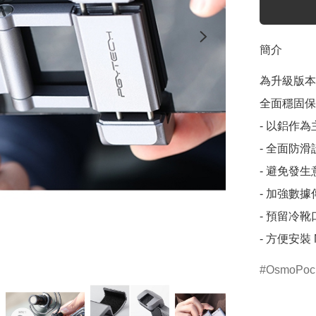
簡介
為升級版本，
全面穩固保
- 以鋁作
- 全面防
- 避免發
- 加強數據
- 預留冷靴
- 方便安
OsmoPoc