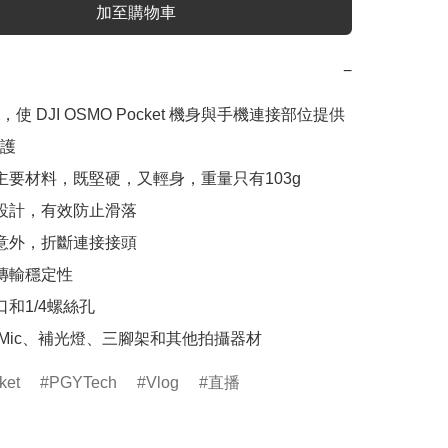
加至購物車
−
使 DJI OSMO Pocket 機身與手機連接部位提供
護

為主要材料，既堅硬，又輕身，重量只有103g

滑設計，有效防止滑落

生意外，折斷連接接頭

傳輸穩定性

口和1/4螺絲孔

裝 Mic、補光燈、三腳架和其他拍攝器材
ket
PGYTech
Vlog
直播