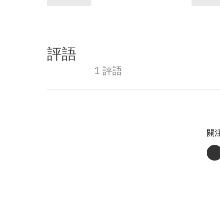
評語
1 評語
關