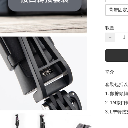
背帶固定座 A
數量
−
簡介
套裝包括以
1. 數據頭轉 
2. 1/4接口
3. L型转接