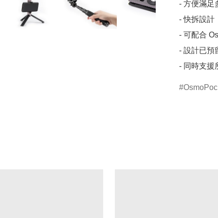
- 方便滿
- 快拆設計
- 可配合 O
- 設計已預留
- 同時支援
OsmoPoc