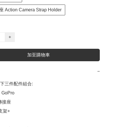
ction Camera Strap Holder
+
加至購物車
−
下三件配件組合:

GoPro

轉接座

支架+
