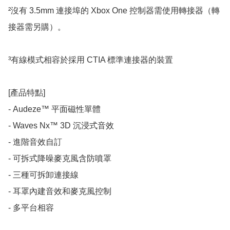
²沒有 3.5mm 連接埠的 Xbox One 控制器需使用轉接器（轉
接器需另購）。

³有線模式相容於採用 CTIA 標準連接器的裝置

[產品特點]

- Audeze™ 平面磁性單體

- Waves Nx™ 3D 沉浸式音效

- 進階音效自訂

- 可拆式降噪麥克風含防噴罩

- 三種可拆卸連接線

- 耳罩內建音效和麥克風控制

- 多平台相容
