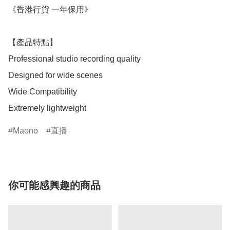
《香港行貨 一年保用》

【產品特點】

Professional studio recording quality

Designed for wide scenes

Wide Compatibility

Extremely lightweight
Maono
直播
你可能感興趣的商品