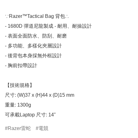
∵Razer™Tactical Bag 背包∴

- 1680D 彈道尼龍製成 - 耐用、耐操設計

- 表面全面防水、防刮、耐磨

- 多功能、多樣化夾層設計

- 後背包本身採無外框設計

- 胸前扣帶設計

【技術規格】

尺寸: (W)37 x (H)44 x (D)15 mm

重量: 1300g

可承載Laptop 尺寸: 14"
Razer雷蛇
電競