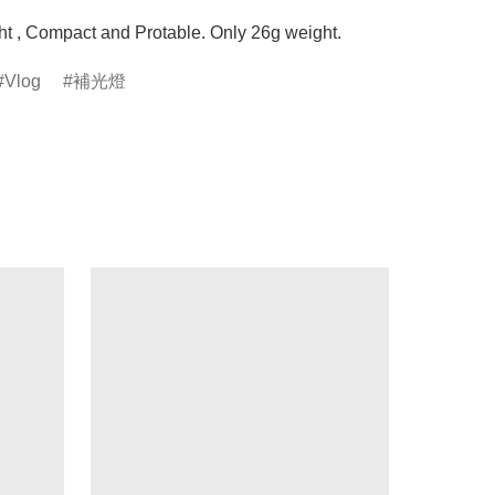
ht , Compact and Protable. Only 26g weight. 
Vlog
補光燈